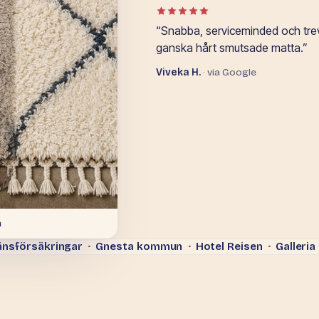
Betyg: 5 av 5 i Google-omdöm
“Snabba, serviceminded och trevl
ganska hårt smutsade matta.”
Viveka H.
· via Google
a
nsförsäkringar
·
Gnesta kommun
·
Hotel Reisen
·
Galleria