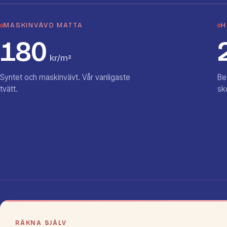
MASKINVÄVD MATTA
H
180
kr/m²
Syntet och maskinvävt. Vår vanligaste
Be
tvätt.
sk
RÄKNA SJÄLV