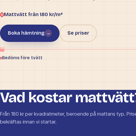
Mattvätt från 180 kr/m²
Boka hämtning
→
Se priser
Bedöms före tvätt
Vad kostar mattvätt
Från 180 kr per kvadratmeter, beroende på mattans typ. Pris
bekräftas innan vi startar.