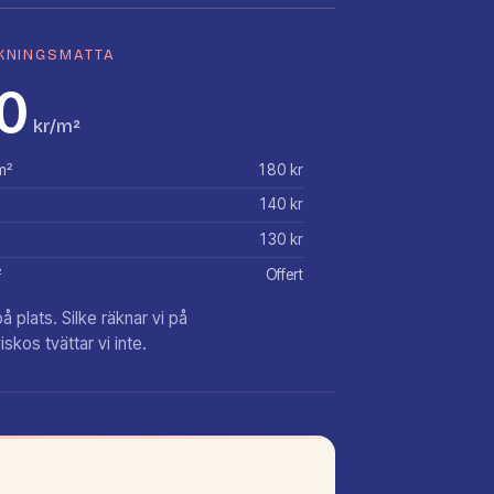
KNINGSMATTA
0
kr/m²
m²
180 kr
140 kr
130 kr
²
Offert
 plats. Silke räknar vi på
iskos tvättar vi inte.