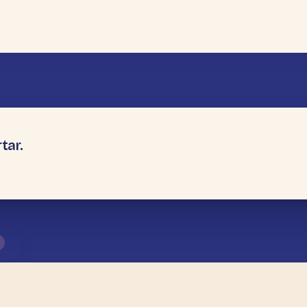
tar.
→