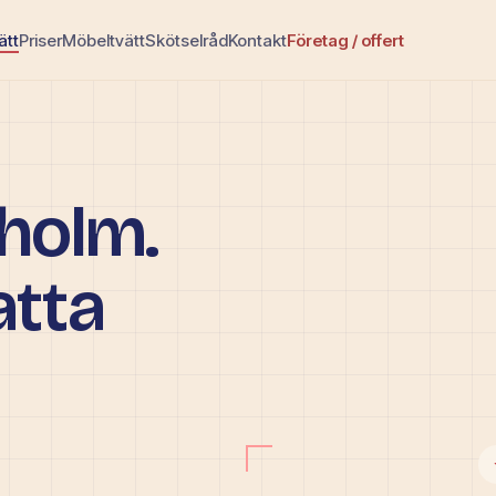
ätt
Priser
Möbeltvätt
Skötselråd
Kontakt
Företag / offert
kholm.
atta