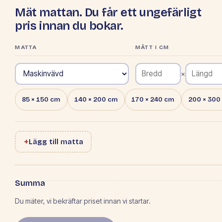
Mät mattan. Du får ett ungefärligt
pris innan du bokar.
MATTA
MÅTT I CM
×
85 × 150 cm
140 × 200 cm
170 × 240 cm
200 × 300
+
Lägg till matta
Summa
Du mäter, vi bekräftar priset innan vi startar.