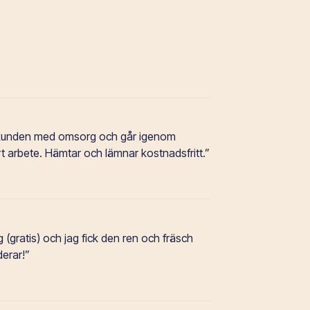
e.
 kunden med omsorg och går igenom
rt arbete. Hämtar och lämnar kostnadsfritt.”
e.
gratis) och jag fick den ren och fräsch
derar!”