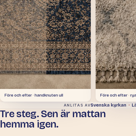
Före och efter · handknuten ull
Före och efter · ry
Svenska kyrkan
·
Lä
ANLITAS AV
Tre steg. Sen är mattan
hemma igen.