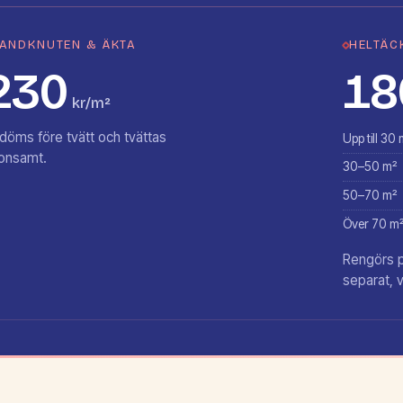
ANDKNUTEN & ÄKTA
HELTÄC
230
18
kr/m²
döms före tvätt och tvättas
Upp till 30 
onsamt.
30–50 m²
50–70 m²
Över 70 m
Rengörs på
separat, v