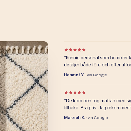
Betyg: 5 av 5 i Google-omdöm
“Kunnig personal som bemöter
detaljer både före och efter utfö
Hasmet Y.
· via Google
Betyg: 5 av 5 i Google-omdöm
“De kom och tog mattan med sig (
tillbaka. Bra pris. Jag rekommen
Marzieh K.
· via Google