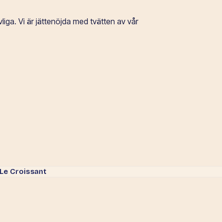
e.
iga. Vi är jättenöjda med tvätten av vår
 Le Croissant