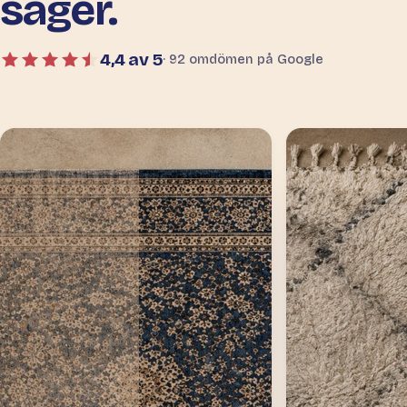
säger.
4,4 av 5
· 92 omdömen på Google