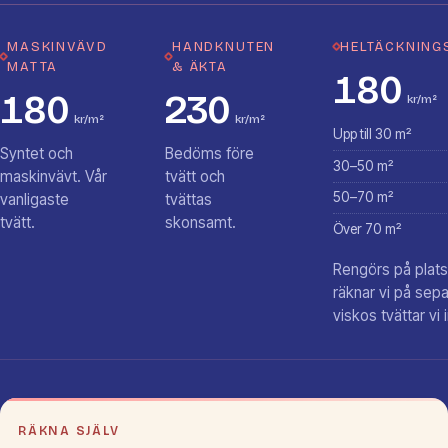
MASKINVÄVD
HANDKNUTEN
HELTÄCKNING
MATTA
& ÄKTA
180
180
230
kr/m²
kr/m²
kr/m²
Upp till 30 m²
Syntet och
Bedöms före
30–50 m²
maskinvävt. Vår
tvätt och
50–70 m²
vanligaste
tvättas
tvätt.
skonsamt.
Över 70 m²
Rengörs på plats.
räknar vi på sepa
viskos tvättar vi 
RÄKNA SJÄLV