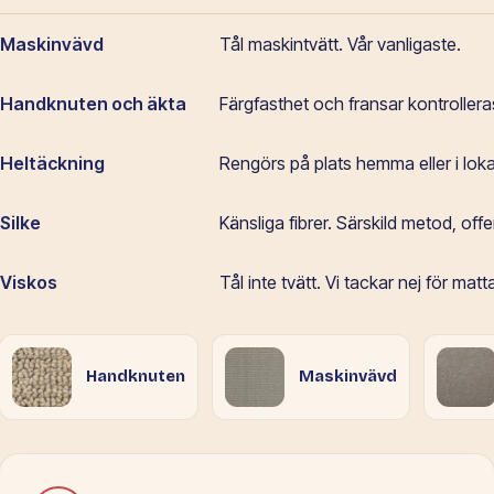
Maskinvävd
Tål maskintvätt. Vår vanligaste.
Handknuten och äkta
Färgfasthet och fransar kontrolleras
Heltäckning
Rengörs på plats hemma eller i loka
Silke
Känsliga fibrer. Särskild metod, offer
Viskos
Tål inte tvätt. Vi tackar nej för matt
Handknuten
Maskinvävd