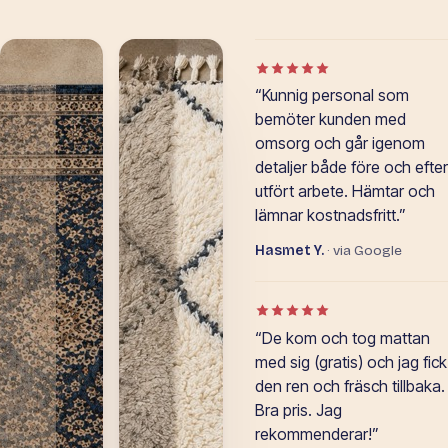
Betyg: 5 av 5 i Google-o
“Kunnig personal som
bemöter kunden med
omsorg och går igenom
detaljer både före och efter
utfört arbete. Hämtar och
lämnar kostnadsfritt.”
Hasmet Y.
· via Google
Betyg: 5 av 5 i Google-o
“De kom och tog mattan
med sig (gratis) och jag fick
den ren och fräsch tillbaka.
Bra pris. Jag
rekommenderar!”