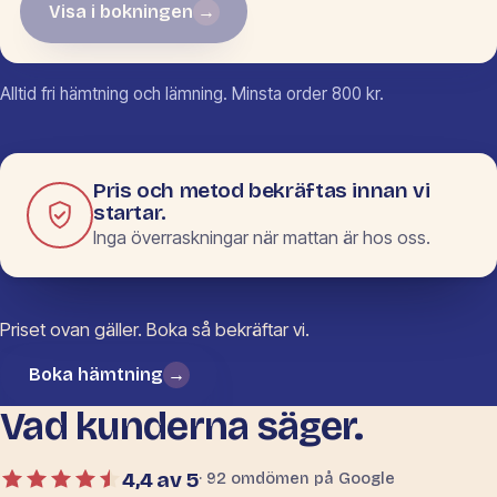
Visa i bokningen
→
Inga mått ifyllda än.
Alltid fri hämtning och lämning. Minsta order 800 kr.
Pris och metod bekräftas innan vi
startar.
Inga överraskningar när mattan är hos oss.
Priset ovan gäller. Boka så bekräftar vi.
Boka hämtning
→
Vad kunderna säger.
4,4 av 5
· 92 omdömen på Google