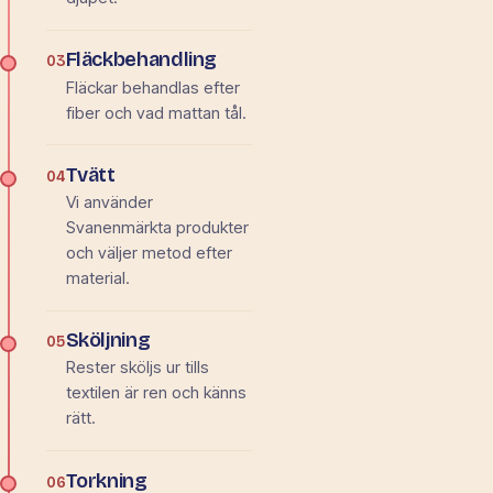
Fläckbehandling
03
Fläckar behandlas efter
fiber och vad mattan tål.
Tvätt
04
Vi använder
Svanenmärkta produkter
och väljer metod efter
material.
Sköljning
05
Rester sköljs ur tills
textilen är ren och känns
rätt.
Torkning
06