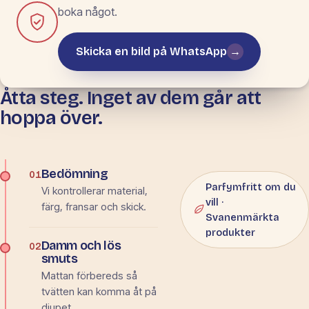
boka något.
Skicka en bild på WhatsApp
→
Åtta steg. Inget av dem går att
METOD EFTER
MATERIAL
hoppa över.
Från bedömning
till leverans.
Bedömning
01
Parfymfritt om du
Vi kontrollerar material,
vill ·
färg, fransar och skick.
Svanenmärkta
produkter
Damm och lös
02
smuts
Mattan förbereds så
tvätten kan komma åt på
djupet.