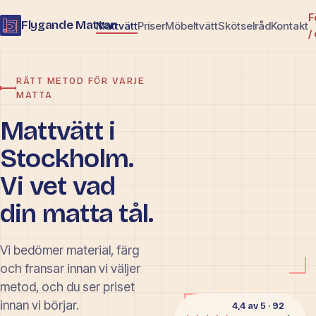
F
Flygande Mattan
Mattvätt
Priser
Möbeltvätt
Skötselråd
Kontakt
/
RÄTT METOD FÖR VARJE
MATTA
Mattvätt i
Stockholm.
Vi vet vad
din matta tål.
Vi bedömer material, färg
och fransar innan vi väljer
metod, och du ser priset
innan vi börjar.
4,4 av 5 · 92