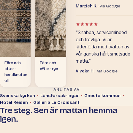
Marzieh K.
· via Google
Betyg: 5 av 5 i Google-o
“Snabba, serviceminded
och trevliga. Vi är
jättenöjda med tvätten av
vår ganska hårt smutsade
matta.”
Före och
Före och
efter ·
efter · rya
Viveka H.
· via Google
handknuten
ull
ANLITAS AV
Svenska kyrkan
·
Länsförsäkringar
·
Gnesta kommun
·
Hotel Reisen
·
Galleria Le Croissant
Tre steg. Sen är mattan hemma
igen.