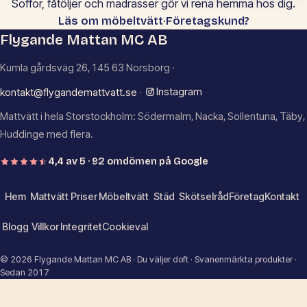
Soffor, fåtöljer och madrasser gör vi rena hemma hos dig.
·
Läs om möbeltvätt
Företagskund?
Flygande Mattan MC AB
Kumla gårdsväg 26, 145 63 Norsborg ·
Instagram
kontakt@flygandemattvatt.se
·
Mattvätt i hela Storstockholm: Södermalm, Nacka, Sollentuna, Täby,
Huddinge med flera.
4,4 av 5 · 92 omdömen på Google
Hem
Mattvätt
Priser
Möbeltvätt
Städ
Skötselråd
Företag
Kontakt
Blogg
Villkor
Integritet
Cookieval
© 2026 Flygande Mattan MC AB · Du väljer doft · Svanenmärkta produkter ·
Sedan 2017