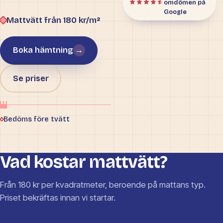
omdömen på
Google
Mattvätt från 180 kr/m²
Boka hämtning
→
Se priser
Bedöms före tvätt
Vad kostar mattvätt?
Från 180 kr per kvadratmeter, beroende på mattans typ.
Priset bekräftas innan vi startar.