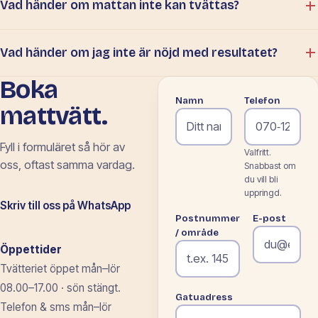
Vad händer om mattan inte kan tvättas?
Vad händer om jag inte är nöjd med resultatet?
Boka
Namn
Telefon
mattvätt.
Fyll i formuläret så
hör av
Valfritt.
oss, oftast samma vardag.
Snabbast om
du vill bli
uppringd.
Skriv till oss på WhatsApp
Postnummer
E-post
/ område
Öppettider
Tvätteriet öppet mån–lör
08.00–17.00 · sön stängt.
Gatuadress
Telefon & sms mån–lör