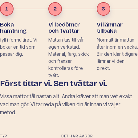
1
2
3
Boka
Vi bedömer
Vi lämnar
hämtning
och tvättar
tillbaka
fyll i formuläret. Vi
Mattan tas till vår
Normalt är mattan
bokar en tid som
egen verkstad.
åter inom en vecka.
passar dig.
Material, färg, skick
Blir den klar tidigare
och fransar
lämnar vi den
kontrolleras före
direkt.
tvätt.
Först tittar vi. Sen tvättar vi.
Vissa mattor tål nästan allt. Andra kräver att man vet exakt
vad man gör. Vi tar reda på vilken din är innan vi väljer
metod.
TYP
DET HÄR AVGÖR