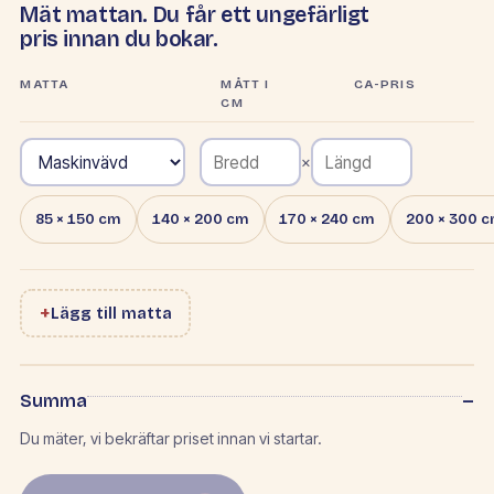
Mät mattan. Du får ett ungefärligt
pris innan du bokar.
MATTA
MÅTT I
CA-PRIS
CM
×
85 × 150 cm
140 × 200 cm
170 × 240 cm
200 × 300 
+
Lägg till matta
–
Summa
Du mäter, vi bekräftar priset innan vi startar.