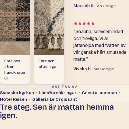
Marzieh K.
· via Google
Betyg: 5 av 5 i Google-o
“Snabba, serviceminded
och trevliga. Vi är
jättenöjda med tvätten av
vår ganska hårt smutsade
matta.”
Före och
Före och
efter ·
efter · rya
Viveka H.
· via Google
handknuten
ull
ANLITAS AV
Svenska kyrkan
·
Länsförsäkringar
·
Gnesta kommun
·
Hotel Reisen
·
Galleria Le Croissant
Tre steg. Sen är mattan hemma
igen.