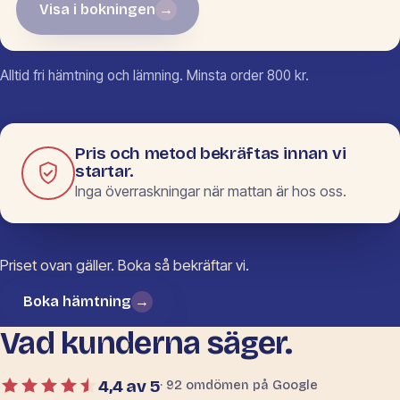
Visa i bokningen
→
Inga mått ifyllda än.
Alltid fri hämtning och lämning. Minsta order 800 kr.
Pris och metod bekräftas innan vi
startar.
Inga överraskningar när mattan är hos oss.
Priset ovan gäller. Boka så bekräftar vi.
Boka hämtning
→
Vad kunderna säger.
4,4 av 5
· 92 omdömen på Google