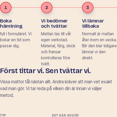
1
2
3
Boka
Vi bedömer
Vi lämnar
hämtning
och tvättar
tillbaka
fyll i formuläret. Vi
Mattan tas till vår
Normalt är mattan
bokar en tid som
egen verkstad.
åter inom en vecka.
passar dig.
Material, färg, skick
Blir den klar tidigare
och fransar
lämnar vi den
kontrolleras före
direkt.
tvätt.
Först tittar vi. Sen tvättar vi.
Vissa mattor tål nästan allt. Andra kräver att man vet exakt
vad man gör. Vi tar reda på vilken din är innan vi väljer
metod.
TYP
DET HÄR AVGÖR