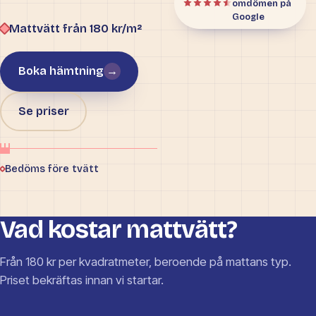
omdömen på
Google
Mattvätt från 180 kr/m²
Boka hämtning
→
Se priser
Bedöms före tvätt
Vad kostar mattvätt?
Från 180 kr per kvadratmeter, beroende på mattans typ.
Priset bekräftas innan vi startar.