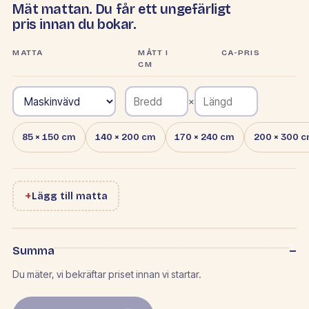
Mät mattan. Du får ett ungefärligt
pris innan du bokar.
MATTA
MÅTT I
CA-PRIS
CM
×
85 × 150 cm
140 × 200 cm
170 × 240 cm
200 × 300 
+
Lägg till matta
–
Summa
Du mäter, vi bekräftar priset innan vi startar.