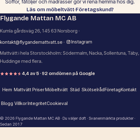
Soffor, fåtöljer och madrasser gör vi rena hemma hos dig.
·
Läs om möbeltvätt
Företagskund?
Flygande Mattan MC AB
Kumla gårdsväg 26, 145 63 Norsborg ·
Instagram
kontakt@flygandemattvatt.se
·
Mattvätt i hela Storstockholm: Södermalm, Nacka, Sollentuna, Täby,
Huddinge med flera.
4,4 av 5 · 92 omdömen på Google
Hem
Mattvätt
Priser
Möbeltvätt
Städ
Skötselråd
Företag
Kontakt
Blogg
Villkor
Integritet
Cookieval
© 2026 Flygande Mattan MC AB · Du väljer doft · Svanenmärkta produkter ·
Sedan 2017