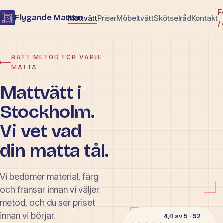
F
Flygande Mattan
Mattvätt
Priser
Möbeltvätt
Skötselråd
Kontakt
/
RÄTT METOD FÖR VARJE
MATTA
Mattvätt i
Stockholm.
Vi vet vad
din matta tål.
Vi bedömer material, färg
och fransar innan vi väljer
metod, och du ser priset
innan vi börjar.
4,4 av 5 · 92