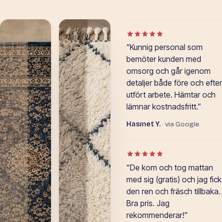
Betyg: 5 av 5 i Google-o
“Kunnig personal som
bemöter kunden med
omsorg och går igenom
detaljer både före och efter
utfört arbete. Hämtar och
lämnar kostnadsfritt.”
Hasmet Y.
· via Google
Betyg: 5 av 5 i Google-o
“De kom och tog mattan
med sig (gratis) och jag fick
den ren och fräsch tillbaka.
Bra pris. Jag
rekommenderar!”