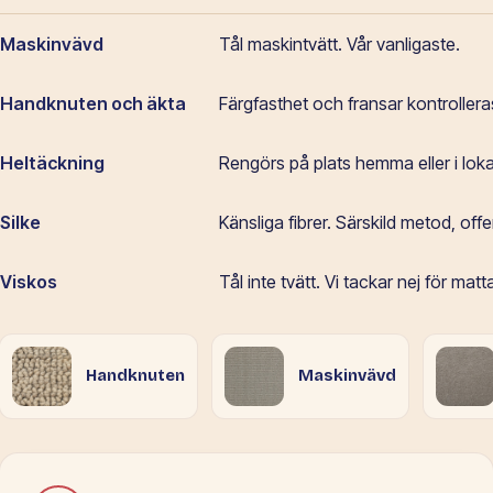
Maskinvävd
Tål maskintvätt. Vår vanligaste.
Handknuten och äkta
Färgfasthet och fransar kontrolleras
Heltäckning
Rengörs på plats hemma eller i loka
Silke
Känsliga fibrer. Särskild metod, offer
Viskos
Tål inte tvätt. Vi tackar nej för matt
Handknuten
Maskinvävd