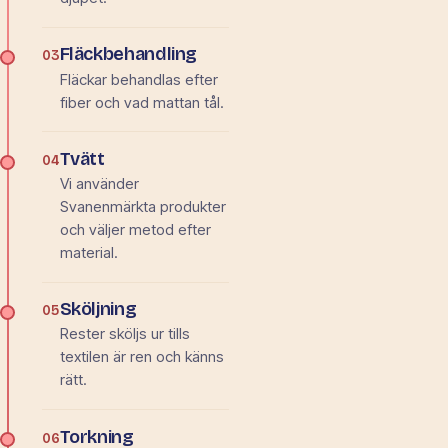
Fläckbehandling
03
Fläckar behandlas efter
fiber och vad mattan tål.
Tvätt
04
Vi använder
Svanenmärkta produkter
och väljer metod efter
material.
Sköljning
05
Rester sköljs ur tills
textilen är ren och känns
rätt.
Torkning
06