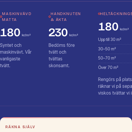
MASKINVÄVD
HANDKNUTEN
HELTÄCKNING
MATTA
& ÄKTA
180
180
230
kr/m²
kr/m²
kr/m²
Upp till 30 m²
Syntet och
Bedöms före
30–50 m²
maskinvävt. Vår
tvätt och
50–70 m²
vanligaste
tvättas
tvätt.
skonsamt.
Över 70 m²
Rengörs på plats.
räknar vi på sepa
viskos tvättar vi 
RÄKNA SJÄLV