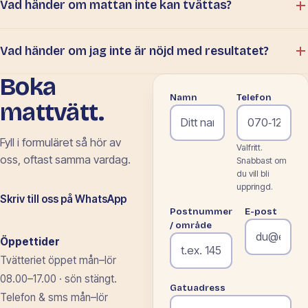
Vad händer om mattan inte kan tvättas?
Vad händer om jag inte är nöjd med resultatet?
Boka
Namn
Telefon
mattvätt.
Fyll i formuläret så
hör av
Valfritt.
oss, oftast samma vardag.
Snabbast om
du vill bli
uppringd.
Skriv till oss på WhatsApp
Postnummer
E-post
/ område
Öppettider
Tvätteriet öppet mån–lör
08.00–17.00 · sön stängt.
Gatuadress
Telefon & sms mån–lör