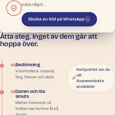
boka något.
Skicka en bild på WhatsApp
→
Åtta steg. Inget av dem går att
METOD EFTER
MATERIAL
hoppa över.
Från bedömning
till leverans.
Bedömning
01
Parfymfritt om du
Vi kontrollerar material,
vill ·
färg, fransar och skick.
Svanenmärkta
produkter
Damm och lös
02
smuts
Mattan förbereds så
tvätten kan komma åt på
djupet.