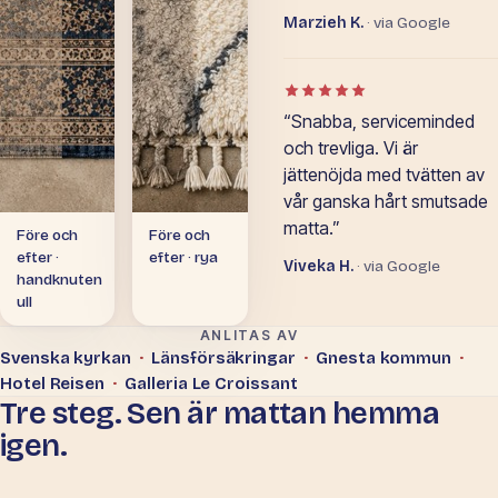
Marzieh K.
· via Google
Betyg: 5 av 5 i Google-o
“Snabba, serviceminded
och trevliga. Vi är
jättenöjda med tvätten av
vår ganska hårt smutsade
matta.”
Före och
Före och
efter ·
efter · rya
Viveka H.
· via Google
handknuten
ull
ANLITAS AV
Svenska kyrkan
·
Länsförsäkringar
·
Gnesta kommun
·
Hotel Reisen
·
Galleria Le Croissant
Tre steg. Sen är mattan hemma
igen.