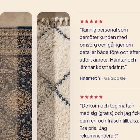
Betyg: 5 av 5 i Google-o
“Kunnig personal som
bemöter kunden med
omsorg och går igenom
detaljer både före och efter
utfört arbete. Hämtar och
lämnar kostnadsfritt.”
Hasmet Y.
· via Google
Betyg: 5 av 5 i Google-o
“De kom och tog mattan
med sig (gratis) och jag fick
den ren och fräsch tillbaka.
Bra pris. Jag
rekommenderar!”