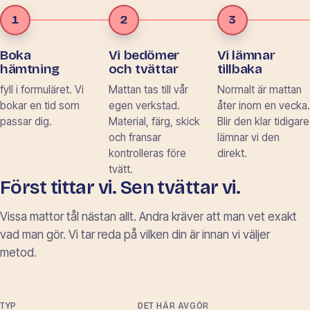
1
2
3
Boka
Vi bedömer
Vi lämnar
hämtning
och tvättar
tillbaka
fyll i formuläret. Vi
Mattan tas till vår
Normalt är mattan
bokar en tid som
egen verkstad.
åter inom en vecka.
passar dig.
Material, färg, skick
Blir den klar tidigare
och fransar
lämnar vi den
kontrolleras före
direkt.
tvätt.
Först tittar vi. Sen tvättar vi.
Vissa mattor tål nästan allt. Andra kräver att man vet exakt
vad man gör. Vi tar reda på vilken din är innan vi väljer
metod.
TYP
DET HÄR AVGÖR