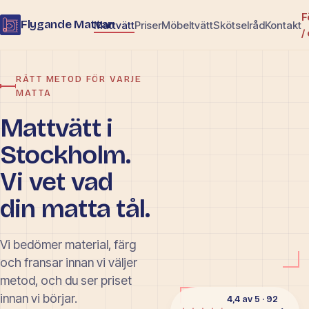
F
Flygande Mattan
Mattvätt
Priser
Möbeltvätt
Skötselråd
Kontakt
/
RÄTT METOD FÖR VARJE
MATTA
Mattvätt i
Stockholm.
Vi vet vad
din matta tål.
Vi bedömer material, färg
och fransar innan vi väljer
metod, och du ser priset
innan vi börjar.
4,4 av 5 · 92