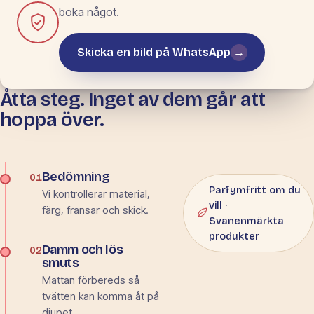
boka något.
Skicka en bild på WhatsApp
→
Åtta steg. Inget av dem går att
METOD EFTER
MATERIAL
hoppa över.
Från bedömning
till leverans.
Bedömning
01
Parfymfritt om du
Vi kontrollerar material,
vill ·
färg, fransar och skick.
Svanenmärkta
produkter
Damm och lös
02
smuts
Mattan förbereds så
tvätten kan komma åt på
djupet.