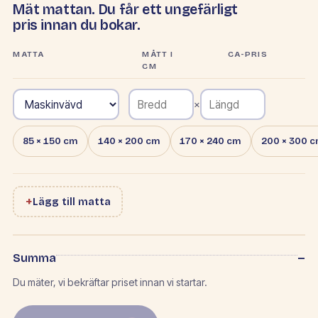
Mät mattan. Du får ett ungefärligt
pris innan du bokar.
MATTA
MÅTT I
CA-PRIS
CM
×
85 × 150 cm
140 × 200 cm
170 × 240 cm
200 × 300 
+
Lägg till matta
–
Summa
Du mäter, vi bekräftar priset innan vi startar.