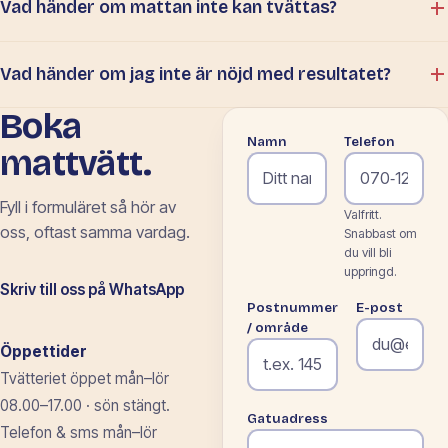
Vad händer om mattan inte kan tvättas?
Vad händer om jag inte är nöjd med resultatet?
Boka
Namn
Telefon
mattvätt.
Fyll i formuläret så
hör av
Valfritt.
oss, oftast samma vardag.
Snabbast om
du vill bli
uppringd.
Skriv till oss på WhatsApp
Postnummer
E-post
/ område
Öppettider
Tvätteriet öppet mån–lör
08.00–17.00 · sön stängt.
Gatuadress
Telefon & sms mån–lör