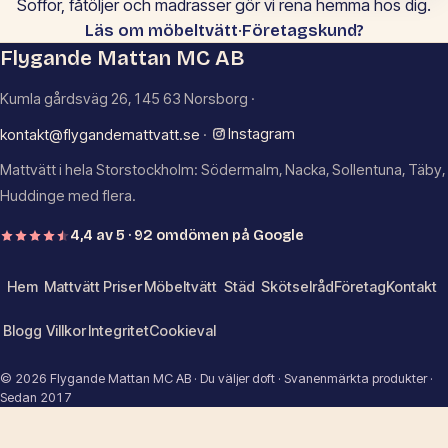
Soffor, fåtöljer och madrasser gör vi rena hemma hos dig.
·
Läs om möbeltvätt
Företagskund?
Flygande Mattan MC AB
Kumla gårdsväg 26, 145 63 Norsborg ·
Instagram
kontakt@flygandemattvatt.se
·
Mattvätt i hela Storstockholm: Södermalm, Nacka, Sollentuna, Täby,
Huddinge med flera.
4,4 av 5 · 92 omdömen på Google
Hem
Mattvätt
Priser
Möbeltvätt
Städ
Skötselråd
Företag
Kontakt
Blogg
Villkor
Integritet
Cookieval
© 2026 Flygande Mattan MC AB · Du väljer doft · Svanenmärkta produkter ·
Sedan 2017