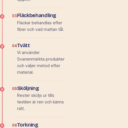
Fläckbehandling
03
Fläckar behandlas efter
fiber och vad mattan tål.
Tvätt
04
Vi använder
Svanenmärkta produkter
och väljer metod efter
material.
Sköljning
05
Rester sköljs ur tills
textilen är ren och känns
rätt.
Torkning
06