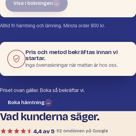
Visa i bokningen
→
Inga mått ifyllda än.
Alltid fri hämtning och lämning. Minsta order 800 kr.
Pris och metod bekräftas innan vi
startar.
Inga överraskningar när mattan är hos oss.
Priset ovan gäller. Boka så bekräftar vi.
Boka hämtning
→
Vad kunderna säger.
4,4 av 5
· 92 omdömen på Google