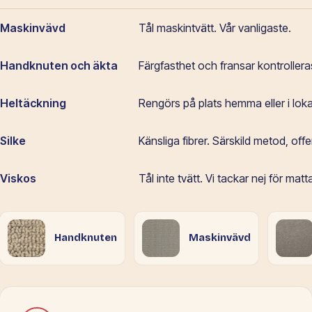
Maskinvävd
Tål maskintvätt. Vår vanligaste.
Handknuten och äkta
Färgfasthet och fransar kontrolleras
Heltäckning
Rengörs på plats hemma eller i loka
Silke
Känsliga fibrer. Särskild metod, offer
Viskos
Tål inte tvätt. Vi tackar nej för matt
Handknuten
Maskinvävd