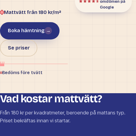
omdömen på
Google
Mattvätt från 180 kr/m²
Boka hämtning
→
Se priser
Bedöms före tvätt
Vad kostar mattvätt?
Från 180 kr per kvadratmeter, beroende på mattans typ.
Priset bekräftas innan vi startar.