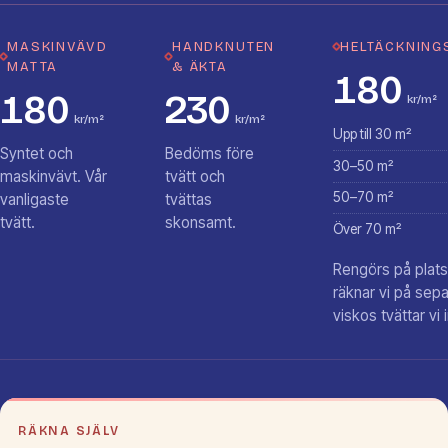
MASKINVÄVD
HANDKNUTEN
HELTÄCKNING
MATTA
& ÄKTA
180
180
230
kr/m²
kr/m²
kr/m²
Upp till 30 m²
Syntet och
Bedöms före
30–50 m²
maskinvävt. Vår
tvätt och
50–70 m²
vanligaste
tvättas
tvätt.
skonsamt.
Över 70 m²
Rengörs på plats.
räknar vi på sepa
viskos tvättar vi 
RÄKNA SJÄLV