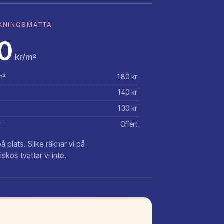
KNINGSMATTA
0
kr/m²
m²
180 kr
140 kr
130 kr
²
Offert
 plats. Silke räknar vi på
iskos tvättar vi inte.