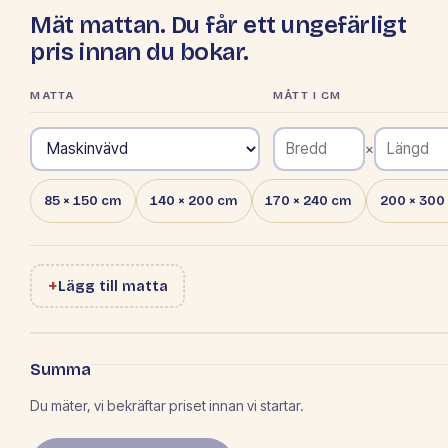
Mät mattan. Du får ett ungefärligt
pris innan du bokar.
MATTA
MÅTT I CM
×
85 × 150 cm
140 × 200 cm
170 × 240 cm
200 × 300
+
Lägg till matta
Summa
Du mäter, vi bekräftar priset innan vi startar.