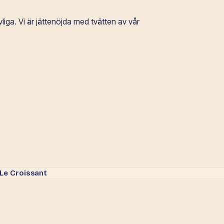
e.
iga. Vi är jättenöjda med tvätten av vår
 Le Croissant