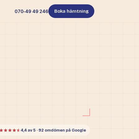
070‑49 49 246
Boka hämtning
4,4 av 5 · 92 omdömen på Google