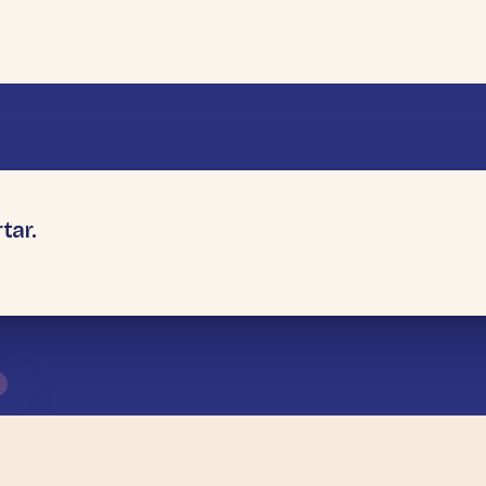
tar.
→