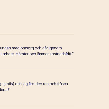
e.
 kunden med omsorg och går igenom
rt arbete. Hämtar och lämnar kostnadsfritt.”
e.
gratis) och jag fick den ren och fräsch
derar!”