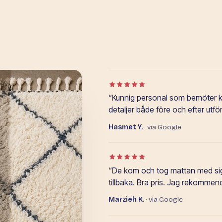
Betyg: 5 av 5 i Google-omdöm
“Kunnig personal som bemöter
detaljer både före och efter utfö
Hasmet Y.
· via Google
Betyg: 5 av 5 i Google-omdöm
“De kom och tog mattan med sig (
tillbaka. Bra pris. Jag rekommen
Marzieh K.
· via Google