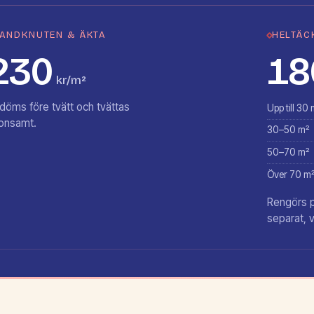
ANDKNUTEN & ÄKTA
HELTÄC
230
18
kr/m²
döms före tvätt och tvättas
Upp till 30 
onsamt.
30–50 m²
50–70 m²
Över 70 m
Rengörs på
separat, v