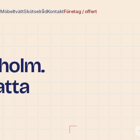
r
Möbeltvätt
Skötselråd
Kontakt
Företag / offert
kholm.
atta