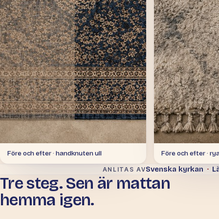
Före och efter · handknuten ull
Före och efter · ry
Svenska kyrkan
·
Lä
ANLITAS AV
Tre steg. Sen är mattan
hemma igen.