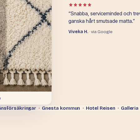
Betyg: 5 av 5 i Google-omdöm
“Snabba, serviceminded och trevl
ganska hårt smutsade matta.”
Viveka H.
· via Google
a
nsförsäkringar
·
Gnesta kommun
·
Hotel Reisen
·
Galleria