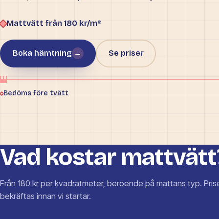
Mattvätt från 180 kr/m²
Boka hämtning
→
Se priser
Bedöms före tvätt
Vad kostar mattvätt
Från 180 kr per kvadratmeter, beroende på mattans typ. Pris
bekräftas innan vi startar.