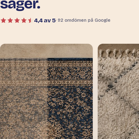
säger.
4,4 av 5
· 92 omdömen på Google