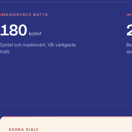
MASKINVÄVD MATTA
H
180
kr/m²
Syntet och maskinvävt. Vår vanligaste
Be
tvätt.
sk
RÄKNA SJÄLV