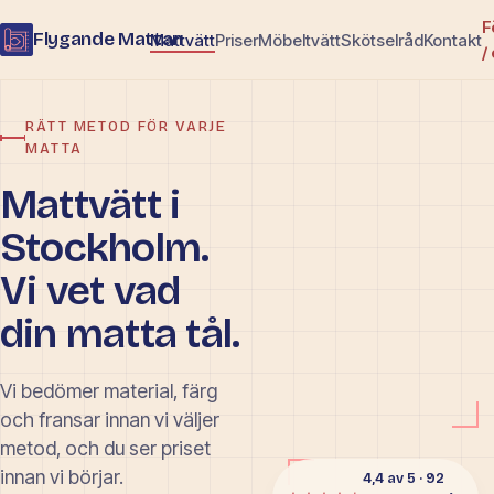
F
Flygande Mattan
Mattvätt
Priser
Möbeltvätt
Skötselråd
Kontakt
/
RÄTT METOD FÖR VARJE
MATTA
Mattvätt i
Stockholm.
Vi vet vad
din matta tål.
Vi bedömer material, färg
och fransar innan vi väljer
metod, och du ser priset
innan vi börjar.
4,4 av 5 · 92