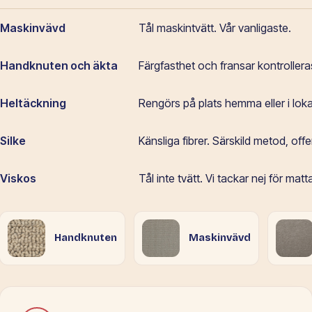
Maskinvävd
Tål maskintvätt. Vår vanligaste.
Handknuten och äkta
Färgfasthet och fransar kontrolleras
Heltäckning
Rengörs på plats hemma eller i loka
Silke
Känsliga fibrer. Särskild metod, offer
Viskos
Tål inte tvätt. Vi tackar nej för matt
Handknuten
Maskinvävd