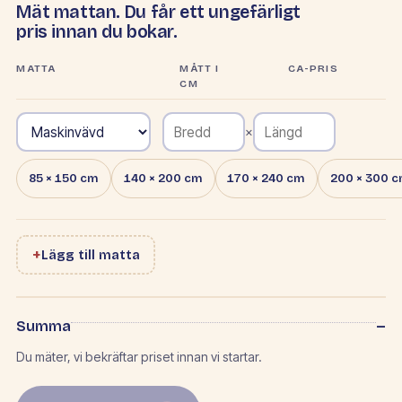
Mät mattan. Du får ett ungefärligt
pris innan du bokar.
MATTA
MÅTT I
CA-PRIS
CM
×
85 × 150 cm
140 × 200 cm
170 × 240 cm
200 × 300 
+
Lägg till matta
–
Summa
Du mäter, vi bekräftar priset innan vi startar.