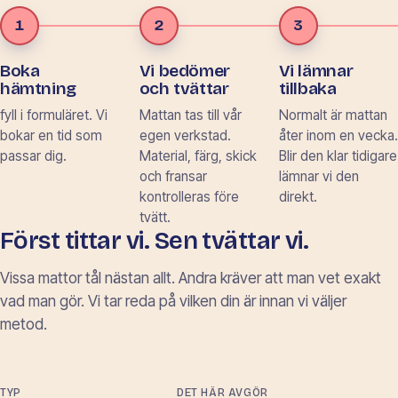
1
2
3
Boka
Vi bedömer
Vi lämnar
hämtning
och tvättar
tillbaka
fyll i formuläret. Vi
Mattan tas till vår
Normalt är mattan
bokar en tid som
egen verkstad.
åter inom en vecka.
passar dig.
Material, färg, skick
Blir den klar tidigare
och fransar
lämnar vi den
kontrolleras före
direkt.
tvätt.
Först tittar vi. Sen tvättar vi.
Vissa mattor tål nästan allt. Andra kräver att man vet exakt
vad man gör. Vi tar reda på vilken din är innan vi väljer
metod.
TYP
DET HÄR AVGÖR