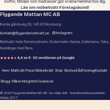
Soffor, fåtöljer och madrasser gör vi rena hemma hos dig.
·
Läs om möbeltvätt
Företagskund?
Flygande Mattan MC AB
Kumla gårdsväg 26, 145 63 Norsborg ·
Instagram
kontakt@flygandemattvatt.se
·
Mattvätt i hela Storstockholm: Södermalm, Nacka, Sollentuna, Täby,
Huddinge med flera.
4,4 av 5 · 92 omdömen på Google
Hem
Mattvätt
Priser
Möbeltvätt
Städ
Skötselråd
Företag
Kontakt
Blogg
Villkor
Integritet
Cookieval
© 2026 Flygande Mattan MC AB · Du väljer doft · Svanenmärkta produkter ·
Sedan 2017