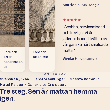
Marzieh K.
· via Google
Betyg: 5 av 5 i Google-o
“Snabba, serviceminded
och trevliga. Vi är
jättenöjda med tvätten av
vår ganska hårt smutsade
matta.”
Före och
Före och
efter ·
efter · rya
Viveka H.
· via Google
handknuten
ull
ANLITAS AV
Svenska kyrkan
·
Länsförsäkringar
·
Gnesta kommun
·
Hotel Reisen
·
Galleria Le Croissant
Tre steg. Sen är mattan hemma
igen.