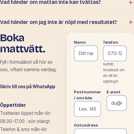
Vad händer om mattan inte kan tvättas?
Vad händer om jag inte är nöjd med resultatet?
Boka
Namn
Telefon
mattvätt.
Fyll i formuläret så
hör av
Valfritt.
oss, oftast samma vardag.
Snabbast om
du vill bli
uppringd.
Skriv till oss på WhatsApp
Postnummer
E-post
/ område
Öppettider
Tvätteriet öppet mån–lör
08.00–17.00 · sön stängt.
Gatuadress
Telefon & sms mån–lör