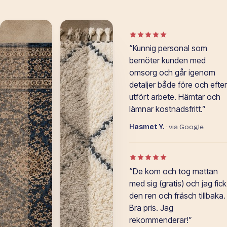
Betyg: 5 av 5 i Google-o
“Kunnig personal som
bemöter kunden med
omsorg och går igenom
detaljer både före och efter
utfört arbete. Hämtar och
lämnar kostnadsfritt.”
Hasmet Y.
· via Google
Betyg: 5 av 5 i Google-o
“De kom och tog mattan
med sig (gratis) och jag fick
den ren och fräsch tillbaka.
Bra pris. Jag
rekommenderar!”