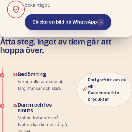
boka något.
Skicka en bild på WhatsApp
→
Åtta steg. Inget av dem går att
METOD EFTER
MATERIAL
hoppa över.
Från bedömning
till leverans.
Bedömning
01
Parfymfritt om du
Vi kontrollerar material,
vill ·
färg, fransar och skick.
Svanenmärkta
produkter
Damm och lös
02
smuts
Mattan förbereds så
tvätten kan komma åt på
djupet.