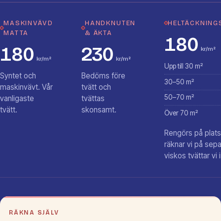
MASKINVÄVD
HANDKNUTEN
HELTÄCKNING
MATTA
& ÄKTA
180
180
230
kr/m²
kr/m²
kr/m²
Upp till 30 m²
Syntet och
Bedöms före
30–50 m²
maskinvävt. Vår
tvätt och
50–70 m²
vanligaste
tvättas
tvätt.
skonsamt.
Över 70 m²
Rengörs på plats.
räknar vi på sepa
viskos tvättar vi 
RÄKNA SJÄLV