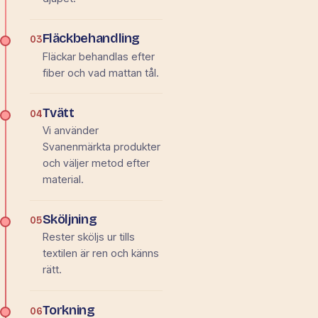
Fläckbehandling
03
Fläckar behandlas efter
fiber och vad mattan tål.
Tvätt
04
Vi använder
Svanenmärkta produkter
och väljer metod efter
material.
Sköljning
05
Rester sköljs ur tills
textilen är ren och känns
rätt.
Torkning
06