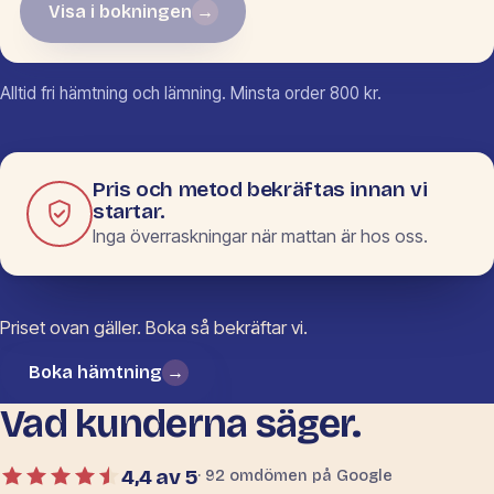
Visa i bokningen
→
Inga mått ifyllda än.
Alltid fri hämtning och lämning. Minsta order 800 kr.
Pris och metod bekräftas innan vi
startar.
Inga överraskningar när mattan är hos oss.
Priset ovan gäller. Boka så bekräftar vi.
Boka hämtning
→
Vad kunderna säger.
4,4 av 5
· 92 omdömen på Google