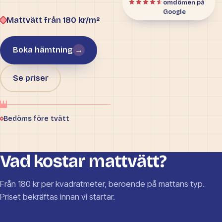
omdömen på
Google
Mattvätt från 180 kr/m²
Boka hämtning
→
Se priser
Bedöms före tvätt
Vad kostar mattvätt?
Från 180 kr per kvadratmeter, beroende på mattans typ.
Priset bekräftas innan vi startar.