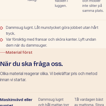
fläcken i
och möbler
luggen.
inte sliter på
samma plats.
Dammsug lugnt. Låt munstycket göra jobbet utan hårt
tryck.
Var försiktig med fransar och sköra kanter. Lyft undan
dem när du dammsuger.
Material först
När du ska fråga oss.
Olika material reagerar olika. Vi bekräftar pris och metod
innan vi startar.
Dammsug lugnt
Tål vardagen bäst
Maskinvävd eller
och håll mattan torr
av mattorna. Stora
syntet