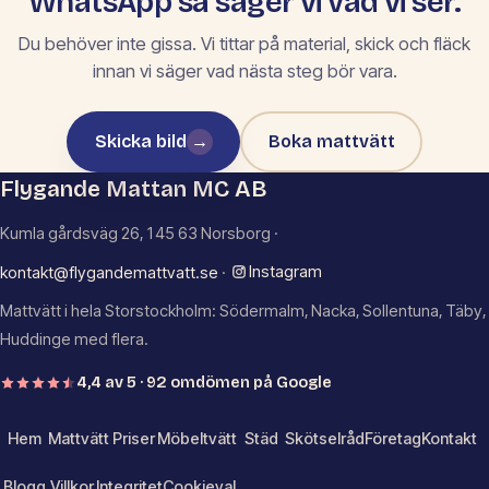
WhatsApp så säger vi vad vi ser.
Du behöver inte gissa. Vi tittar på material, skick och fläck
innan vi säger vad nästa steg bör vara.
Skicka bild
→
Boka mattvätt
Flygande Mattan MC AB
Kumla gårdsväg 26, 145 63 Norsborg ·
Instagram
kontakt@flygandemattvatt.se
·
Mattvätt i hela Storstockholm: Södermalm, Nacka, Sollentuna, Täby,
Huddinge med flera.
4,4 av 5 · 92 omdömen på Google
Hem
Mattvätt
Priser
Möbeltvätt
Städ
Skötselråd
Företag
Kontakt
Blogg
Villkor
Integritet
Cookieval