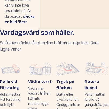
kan vi inte lova
resultatet på. Är
du osäker:
skicka
en bild först
.
Vardagsvård som håller.
Små saker räcker långt mellan tvättarna. Inga trick. Bara
lugna vanor.
Rulla vid
Vädra torrt
Tryck på
Rotera
förvaring
fläcken
ibland
Vädra när
vädret tillåter.
Rulla mattan
Dutta eller
Vänd mattan
Låt inte
vid förvaring
tryck rakt ner.
ibland så
mattan ligga
och flytt.
Gnugga inte in
gångstråk, ljus
fuktig.