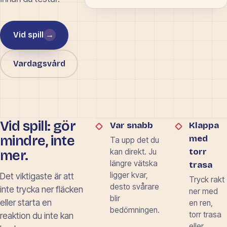
Vid spill
→
Vardagsvård
Vid spill: gör
Var snabb
Klappa
mindre, inte
med
Ta upp det du
torr
mer.
kan direkt. Ju
längre vätska
trasa
ligger kvar,
Det viktigaste är att
Tryck rakt
desto svårare
inte trycka ner fläcken
ner med
blir
eller starta en
en ren,
bedömningen.
torr trasa
reaktion du inte kan
eller