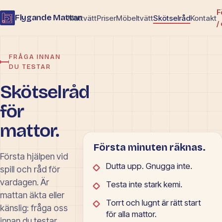
F
Flygande Mattan
Mattvätt
Priser
Möbeltvätt
Skötselråd
Kontakt
/
FRÅGA INNAN
DU TESTAR
Skötselråd
för
mattor.
Första minuten räknas.
Första hjälpen vid
Dutta upp. Gnugga inte.
spill och råd för
vardagen. Är
Testa inte stark kemi.
mattan äkta eller
Torrt och lugnt är rätt start
känslig: fråga oss
för alla mattor.
innan du testar.