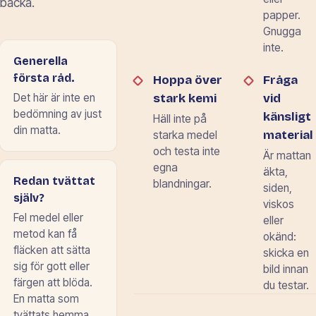
backa.
papper.
Gnugga
inte.
Generella
första råd.
Hoppa över
Fråga
stark kemi
vid
Det här är inte en
bedömning av just
känsligt
Häll inte på
din matta.
material
starka medel
och testa inte
Är mattan
egna
äkta,
Redan tvättat
blandningar.
siden,
själv?
viskos
Fel medel eller
eller
metod kan få
okänd:
fläcken att sätta
skicka en
sig för gott eller
bild innan
färgen att blöda.
du testar.
En matta som
tvättats hemma