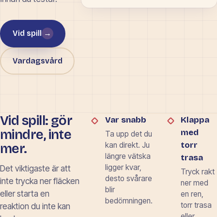
Vid spill
→
Vardagsvård
Vid spill: gör
Var snabb
Klappa
mindre, inte
med
Ta upp det du
torr
mer.
kan direkt. Ju
längre vätska
trasa
ligger kvar,
Det viktigaste är att
Tryck rakt
desto svårare
inte trycka ner fläcken
ner med
blir
eller starta en
en ren,
bedömningen.
torr trasa
reaktion du inte kan
eller