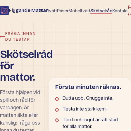
F
Flygande Mattan
Mattvätt
Priser
Möbeltvätt
Skötselråd
Kontakt
/
FRÅGA INNAN
DU TESTAR
Skötselråd
för
mattor.
Första minuten räknas.
Första hjälpen vid
Dutta upp. Gnugga inte.
spill och råd för
vardagen. Är
Testa inte stark kemi.
mattan äkta eller
Torrt och lugnt är rätt start
känslig: fråga oss
för alla mattor.
innan du testar.