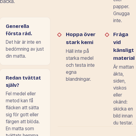
backa.
papper.
Gnugga
inte.
Generella
första råd.
Hoppa över
Fråga
stark kemi
vid
Det här är inte en
bedömning av just
känsligt
Häll inte på
din matta.
material
starka medel
och testa inte
Är mattan
egna
äkta,
Redan tvättat
blandningar.
siden,
själv?
viskos
Fel medel eller
eller
metod kan få
okänd:
fläcken att sätta
skicka en
sig för gott eller
bild innan
färgen att blöda.
du testar.
En matta som
tvättats hemma