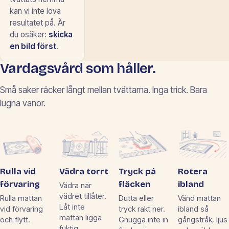
kan vi inte lova
resultatet på. Är
du osäker:
skicka
en bild först
.
Vardagsvård som håller.
Små saker räcker långt mellan tvättarna. Inga trick. Bara
lugna vanor.
Rulla vid
Vädra torrt
Tryck på
Rotera
förvaring
fläcken
ibland
Vädra när
vädret tillåter.
Rulla mattan
Dutta eller
Vänd mattan
Låt inte
vid förvaring
tryck rakt ner.
ibland så
mattan ligga
och flytt.
Gnugga inte in
gångstråk, ljus
fuktig.