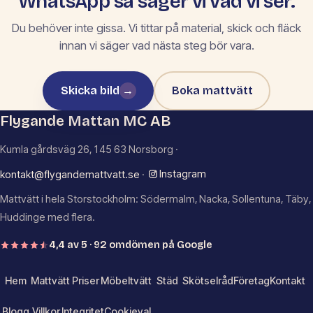
WhatsApp så säger vi vad vi ser.
Du behöver inte gissa. Vi tittar på material, skick och fläck
innan vi säger vad nästa steg bör vara.
Skicka bild
→
Boka mattvätt
Flygande Mattan MC AB
Kumla gårdsväg 26, 145 63 Norsborg ·
Instagram
kontakt@flygandemattvatt.se
·
Mattvätt i hela Storstockholm: Södermalm, Nacka, Sollentuna, Täby,
Huddinge med flera.
4,4 av 5 · 92 omdömen på Google
Hem
Mattvätt
Priser
Möbeltvätt
Städ
Skötselråd
Företag
Kontakt
Blogg
Villkor
Integritet
Cookieval