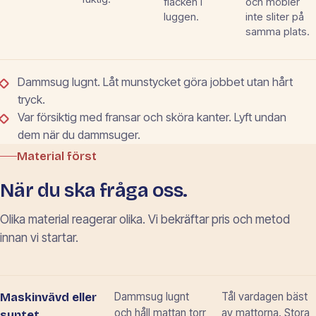
fläcken i
och möbler
luggen.
inte sliter på
samma plats.
Dammsug lugnt. Låt munstycket göra jobbet utan hårt
tryck.
Var försiktig med fransar och sköra kanter. Lyft undan
dem när du dammsuger.
Material först
När du ska fråga oss.
Olika material reagerar olika. Vi bekräftar pris och metod
innan vi startar.
Dammsug lugnt
Tål vardagen bäst
Maskinvävd eller
och håll mattan torr
av mattorna. Stora
syntet