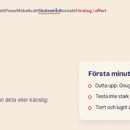
ätt
Priser
Möbeltvätt
Skötselråd
Kontakt
Företag / offert
Första minut
Dutta upp. Gnug
Testa inte stark
n äkta eller känslig:
Torrt och lugnt ä