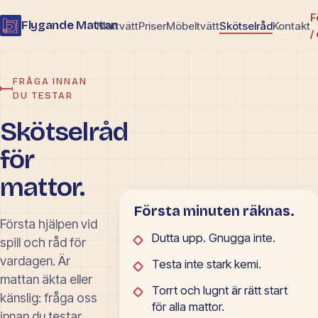
F
Flygande Mattan
Mattvätt
Priser
Möbeltvätt
Skötselråd
Kontakt
/
FRÅGA INNAN
DU TESTAR
Skötselråd
för
mattor.
Första minuten räknas.
Första hjälpen vid
Dutta upp. Gnugga inte.
spill och råd för
vardagen. Är
Testa inte stark kemi.
mattan äkta eller
Torrt och lugnt är rätt start
känslig: fråga oss
för alla mattor.
innan du testar.