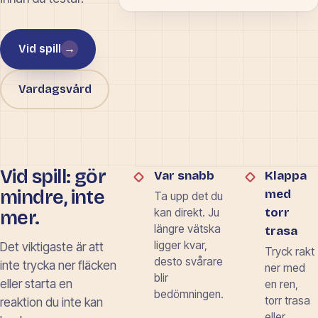
Vid spill
→
Vardagsvård
Vid spill: gör
Var snabb
Klappa
mindre, inte
med
Ta upp det du
torr
mer.
kan direkt. Ju
längre vätska
trasa
ligger kvar,
Det viktigaste är att
Tryck rakt
desto svårare
inte trycka ner fläcken
ner med
blir
eller starta en
en ren,
bedömningen.
torr trasa
reaktion du inte kan
eller