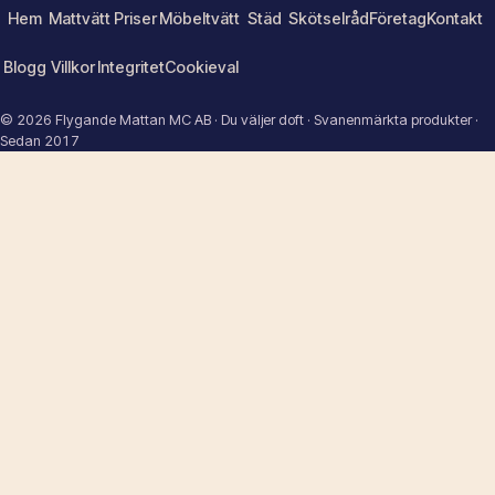
Hem
Mattvätt
Priser
Möbeltvätt
Städ
Skötselråd
Företag
Kontakt
Blogg
Villkor
Integritet
Cookieval
© 2026 Flygande Mattan MC AB · Du väljer doft · Svanenmärkta produkter ·
Sedan 2017