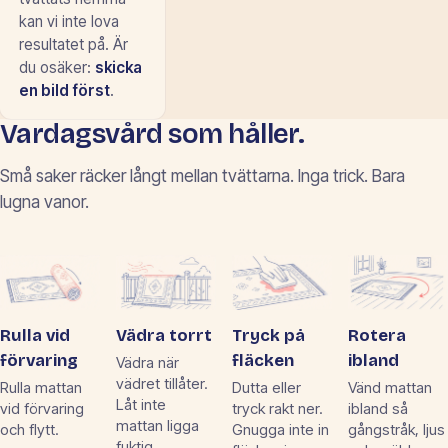
kan vi inte lova
resultatet på. Är
du osäker:
skicka
en bild först
.
Vardagsvård som håller.
Små saker räcker långt mellan tvättarna. Inga trick. Bara
lugna vanor.
Rulla vid
Vädra torrt
Tryck på
Rotera
förvaring
fläcken
ibland
Vädra när
vädret tillåter.
Rulla mattan
Dutta eller
Vänd mattan
Låt inte
vid förvaring
tryck rakt ner.
ibland så
mattan ligga
och flytt.
Gnugga inte in
gångstråk, ljus
fuktig.