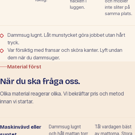
fläcken i
och möbler
luggen.
inte sliter på
samma plats.
Dammsug lugnt. Låt munstycket göra jobbet utan hårt
tryck.
Var försiktig med fransar och sköra kanter. Lyft undan
dem när du dammsuger.
Material först
När du ska fråga oss.
Olika material reagerar olika. Vi bekräftar pris och metod
innan vi startar.
Dammsug lugnt
Tål vardagen bäst
Maskinvävd eller
och håll mattan torr
av mattorna. Stora
syntet