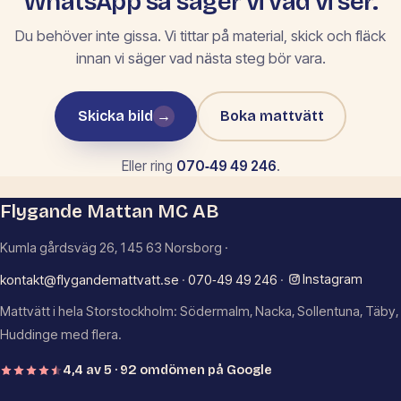
WhatsApp så säger vi vad vi ser.
Du behöver inte gissa. Vi tittar på material, skick och fläck
innan vi säger vad nästa steg bör vara.
Skicka bild
→
Boka mattvätt
Eller ring
070‑49 49 246
.
Flygande Mattan MC AB
Kumla gårdsväg 26, 145 63 Norsborg ·
Instagram
kontakt@flygandemattvatt.se
·
070‑49 49 246
·
Mattvätt i hela Storstockholm: Södermalm, Nacka, Sollentuna, Täby,
Huddinge med flera.
4,4 av 5 · 92 omdömen på Google