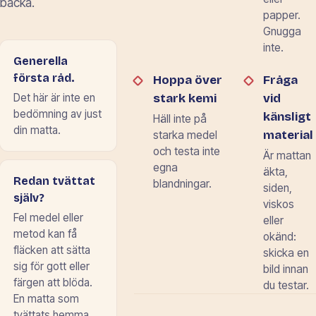
backa.
papper.
Gnugga
inte.
Generella
första råd.
Hoppa över
Fråga
stark kemi
vid
Det här är inte en
bedömning av just
känsligt
Häll inte på
din matta.
material
starka medel
och testa inte
Är mattan
egna
äkta,
Redan tvättat
blandningar.
siden,
själv?
viskos
Fel medel eller
eller
metod kan få
okänd:
fläcken att sätta
skicka en
sig för gott eller
bild innan
färgen att blöda.
du testar.
En matta som
tvättats hemma